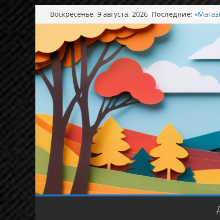
Перейти
Воскресенье, 9 августа, 2026
Последние:
«Магаз
к
понима
содержимому
День с
Экскур
Аромат
Концер