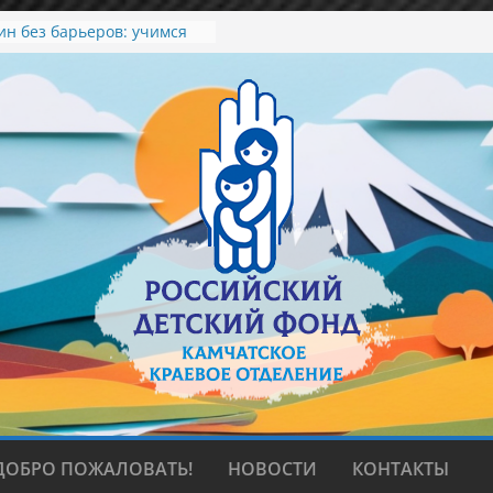
ин без барьеров: учимся
ть и договариваться»
емьи, любви и верности
сия в мир красоты
ный зеленый вкус лета.
т в колледже искусств
ДОБРО ПОЖАЛОВАТЬ!
НОВОСТИ
КОНТАКТЫ