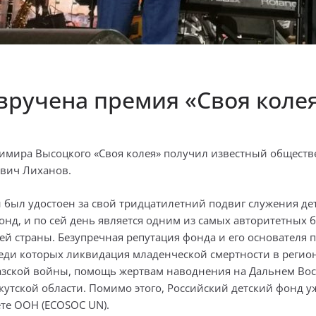
вручена премия «Своя коле
димира Высоцкого «Своя колея» получил известный обществ
евич Лиханов.
был удостоен за свой тридцатилетний подвиг служения дет
фонд, и по сей день является одним из самых авторитетных
й страны. Безупречная репутация фонда и его основателя
еди которых ликвидация младенческой смертности в регион
азской войны, помощь жертвам наводнения на Дальнем Вост
ркутской области. Помимо этого, Российский детский фонд 
ете ООН (ECOSOC UN).