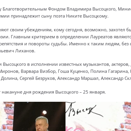
оду Благотворительным Фондом Владимира Высоцкого, Мини
ремии принадлежит сыну поэта Никите Высоцкому.
яют своим убеждениям, кому сегодня, возможно, захотел б
эзии. Главным критерием в определении Лауреатов являютс
препятствия и повороты судьбы. Именно к таким людям, без 
льевич Лиханов.
 Высоцкого в исполнении известных музыкантов, актеров, д
Миронов, Варвара Визбор, Гоша Куценко, Полина Гагарина, 
олина, Сергей Безруков, Александр Маршал, Александр Скл
накануне дня рождения Высоцкого – 25 января.