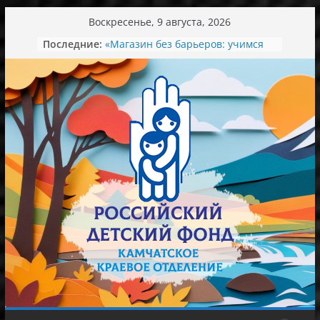
Перейти
Воскресенье, 9 августа, 2026
к
Последние:
«Магазин без барьеров: учимся
содержимому
понимать и договариваться»
День семьи, любви и верности
Экскурсия в мир красоты
Ароматный зеленый вкус лета.
Концерт в колледже искусств