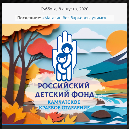
Перейти
Суббота, 8 августа, 2026
к
Последние:
«Магазин без барьеров: учимся
содержимому
понимать и договариваться»
День семьи, любви и верности
Экскурсия в мир красоты
Ароматный зеленый вкус лета.
Концерт в колледже искусств