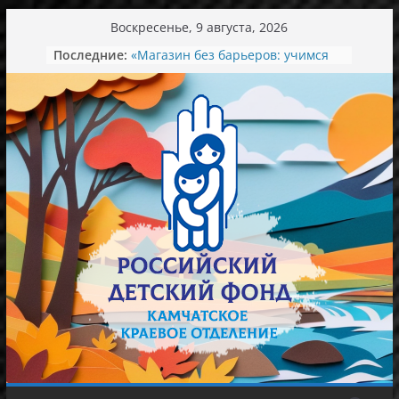
Перейти
Воскресенье, 9 августа, 2026
к
Последние:
«Магазин без барьеров: учимся
содержимому
понимать и договариваться»
День семьи, любви и верности
Экскурсия в мир красоты
Ароматный зеленый вкус лета.
Концерт в колледже искусств