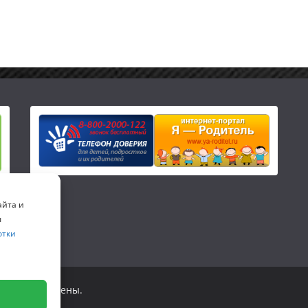
айта и
ы
отки
 права защищены.
ss
.