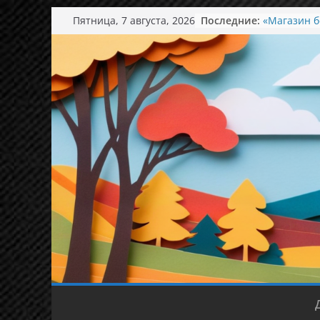
Перейти
Пятница, 7 августа, 2026
Последние:
«Магазин б
к
понимать и
содержимому
День семьи
Экскурсия 
Ароматный 
Концерт в 