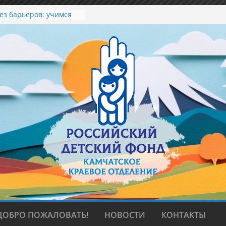
ез барьеров: учимся
 договариваться»
, любви и верности
в мир красоты
зеленый вкус лета.
колледже искусств
ДОБРО ПОЖАЛОВАТЬ!
НОВОСТИ
КОНТАКТЫ