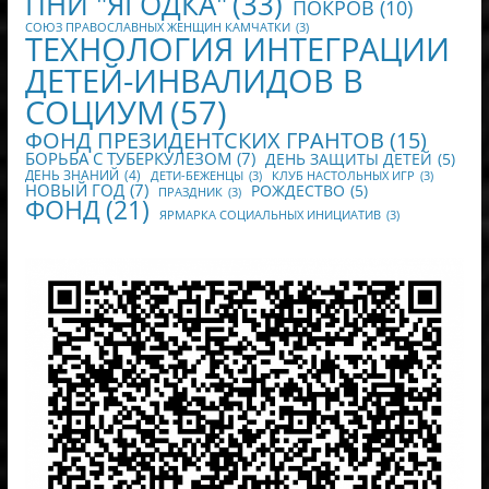
ПНИ "ЯГОДКА"
(33)
ПОКРОВ
(10)
СОЮЗ ПРАВОСЛАВНЫХ ЖЕНЩИН КАМЧАТКИ
(3)
ТЕХНОЛОГИЯ ИНТЕГРАЦИИ
ДЕТЕЙ-ИНВАЛИДОВ В
СОЦИУМ
(57)
ФОНД ПРЕЗИДЕНТСКИХ ГРАНТОВ
(15)
БОРЬБА С ТУБЕРКУЛЕЗОМ
(7)
ДЕНЬ ЗАЩИТЫ ДЕТЕЙ
(5)
ДЕНЬ ЗНАНИЙ
(4)
ДЕТИ-БЕЖЕНЦЫ
(3)
КЛУБ НАСТОЛЬНЫХ ИГР
(3)
НОВЫЙ ГОД
(7)
РОЖДЕСТВО
(5)
ПРАЗДНИК
(3)
ФОНД
(21)
ЯРМАРКА СОЦИАЛЬНЫХ ИНИЦИАТИВ
(3)