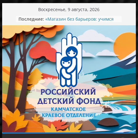
Перейти
Воскресенье, 9 августа, 2026
к
Последние:
«Магазин без барьеров: учимся
содержимому
понимать и договариваться»
День семьи, любви и верности
Экскурсия в мир красоты
Ароматный зеленый вкус лета.
Концерт в колледже искусств