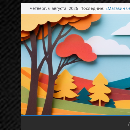
Перейти
Четверг, 6 августа, 2026
Последние:
«Магазин б
к
понимать и
содержимому
День семьи
Экскурсия в
Ароматный 
Концерт в к