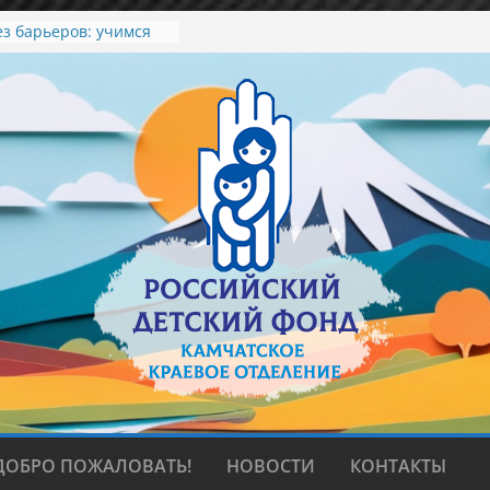
ез барьеров: учимся
 договариваться»
, любви и верности
 мир красоты
зеленый вкус лета.
олледже искусств
ДОБРО ПОЖАЛОВАТЬ!
НОВОСТИ
КОНТАКТЫ