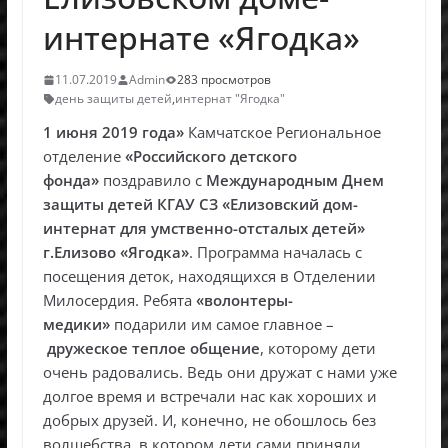
интернате «Ягодка»
11.07.2019
Admin
283 просмотров
день защиты детей
,
интернат "Ягодка"
1 июня 2019 года»
Камчатское Региональное
отделение
«Российского детского
фонда»
поздравило с
Международным Днем
защиты детей КГАУ СЗ «Елизовский дом-
интернат для умственно-отсталых детей»
г.Елизово «Ягодка»
. Программа началась с
посещения деток, находящихся в Отделении
Милосердия. Ребята
«волонтеры-
медики»
подарили им самое главное –
дружеское теплое общение
, которому дети
очень радовались. Ведь они дружат с нами уже
долгое время и встречали нас как хороших и
добрых друзей. И, конечно, не обошлось без
волшебства, в котором дети сами приняли