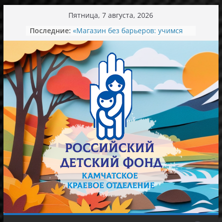
Перейти
Пятница, 7 августа, 2026
к
Последние:
«Магазин без барьеров: учимся
содержимому
понимать и договариваться»
День семьи, любви и верности
Экскурсия в мир красоты
Ароматный зеленый вкус лета.
Концерт в колледже искусств