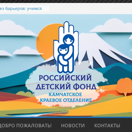
ез барьеров: учимся
 договариваться»
, любви и верности
в мир красоты
зеленый вкус лета.
колледже искусств
ДОБРО ПОЖАЛОВАТЬ!
НОВОСТИ
КОНТАКТЫ