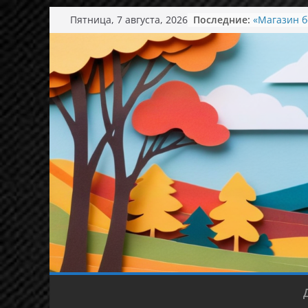
Перейти
Пятница, 7 августа, 2026
Последние:
«Магазин б
к
понимать и
содержимому
День семьи
Экскурсия 
Ароматный 
Концерт в 