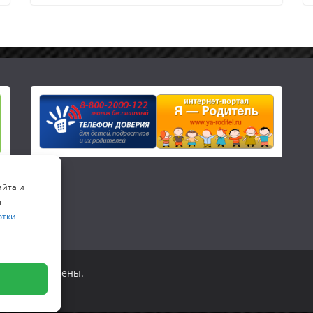
айта и
ы
отки
 права защищены.
ss
.