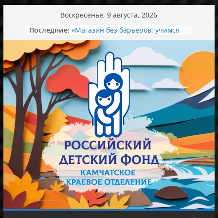
Перейти
Воскресенье, 9 августа, 2026
к
Последние:
«Магазин без барьеров: учимся
содержимому
понимать и договариваться»
День семьи, любви и верности
Экскурсия в мир красоты
Ароматный зеленый вкус лета.
Концерт в колледже искусств