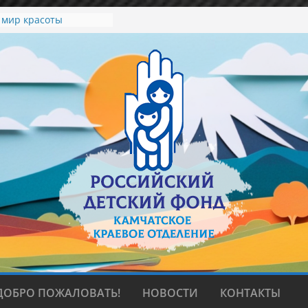
, любви и верности
 мир красоты
зеленый вкус лета.
олледже искусств
ез барьеров: учимся
 договариваться»
ДОБРО ПОЖАЛОВАТЬ!
НОВОСТИ
КОНТАКТЫ