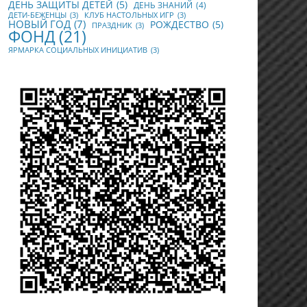
ДЕНЬ ЗАЩИТЫ ДЕТЕЙ
(5)
ДЕНЬ ЗНАНИЙ
(4)
ДЕТИ-БЕЖЕНЦЫ
(3)
КЛУБ НАСТОЛЬНЫХ ИГР
(3)
НОВЫЙ ГОД
(7)
РОЖДЕСТВО
(5)
ПРАЗДНИК
(3)
ФОНД
(21)
ЯРМАРКА СОЦИАЛЬНЫХ ИНИЦИАТИВ
(3)