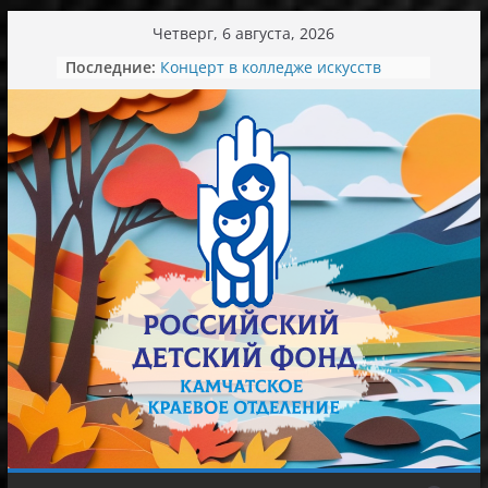
Перейти
Четверг, 6 августа, 2026
к
Последние:
Концерт в колледже искусств
содержимому
«Магазин без барьеров: учимся
понимать и договариваться»
День семьи, любви и верности
Экскурсия в мир красоты
Ароматный зеленый вкус лета.